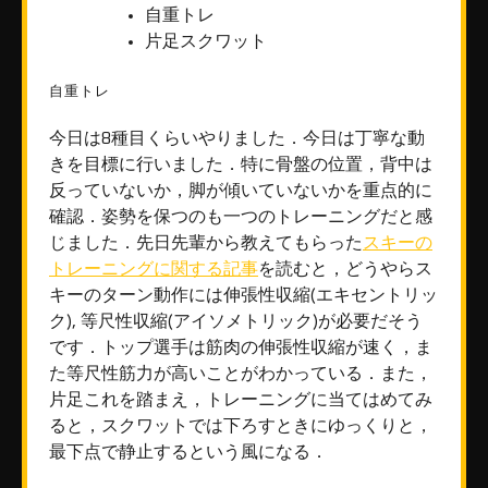
自重トレ
片足スクワット
自重トレ
今日は8種目くらいやりました．今日は丁寧な動
きを目標に行いました．特に骨盤の位置，背中は
反っていないか，脚が傾いていないかを重点的に
確認．姿勢を保つのも一つのトレーニングだと感
じました．先日先輩から教えてもらった
スキーの
トレーニングに関する記事
を読むと，どうやらス
キーのターン動作には伸張性収縮(エキセントリッ
ク), 等尺性収縮(アイソメトリック)が必要だそう
です．トップ選手は筋肉の伸張性収縮が速く，ま
た等尺性筋力が高いことがわかっている．また，
片足これを踏まえ，トレーニングに当てはめてみ
ると，スクワットでは下ろすときにゆっくりと，
最下点で静止するという風になる．