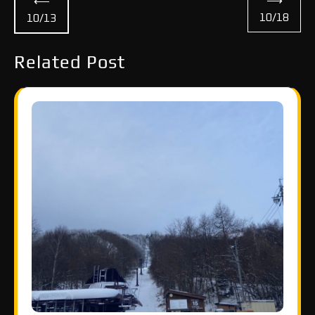
⟶
⟵
稿
10/18
10/13
ナ
Related Post
ビ
ゲ
ー
シ
ョ
ン